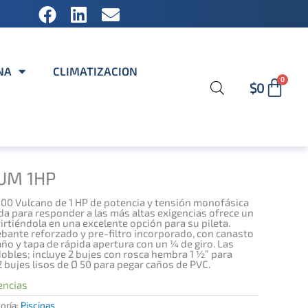
F
L
E
a
i
n
c
n
v
e
k
e
NA
CLIMATIZACION
b
e
l
Carr
0
$
0
o
d
o
o
i
p
k
n
e
UM 1HP
0 Vulcano de 1 HP de potencia y tensión monofásica
a para responder a las más altas exigencias ofrece un
rtiéndola en una excelente opción para su pileta.
bante reforzado y pre-filtro incorporado, con canasto
ño y tapa de rápida apertura con un ¼ de giro. Las
obles; incluye 2 bujes con rosca hembra 1 ½” para
2 bujes lisos de Ø 50 para pegar caños de PVC.
encias
oría:
Piscinas