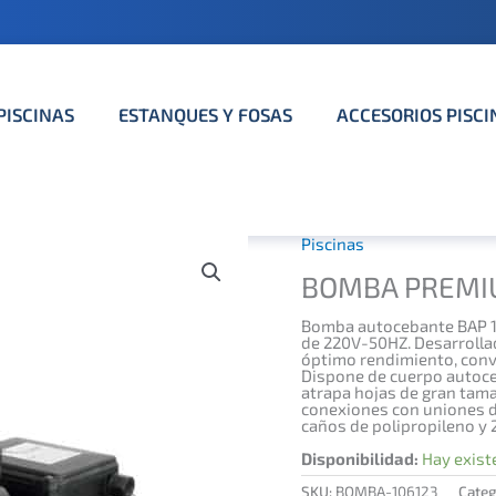
PISCINAS
ESTANQUES Y FOSAS
ACCESORIOS PISCI
Piscinas
BOMBA PREMI
Bomba autocebante BAP 10
de 220V-50HZ. Desarrollad
óptimo rendimiento, convi
Dispone de cuerpo autoce
atrapa hojas de gran tama
conexiones con uniones d
caños de polipropileno y 
Disponibilidad:
Hay exist
SKU:
BOMBA-106123
Categ