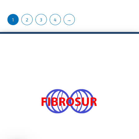
1
2
3
4
→