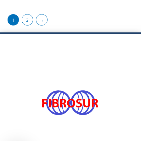
1
2
→