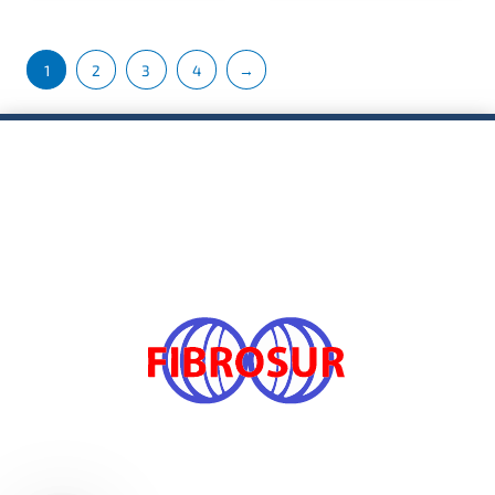
1
2
3
4
→