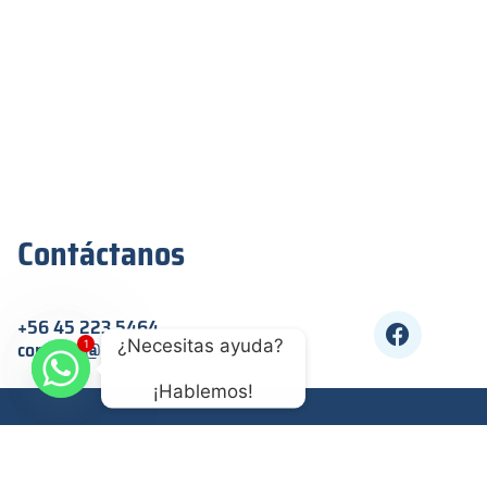
Contáctanos
F
+56 45 223 5464
a
¿Necesitas ayuda? 
contacto@plasticosfibrosur.cl
1
c
e
¡Hablemos!
b
Accesorios e Insumos
Pis
o
o