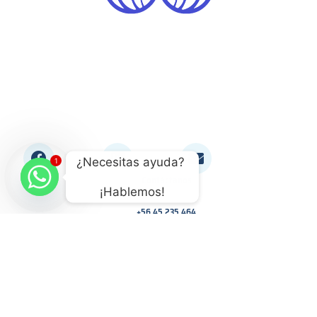
F
L
E
¿Necesitas ayuda? 
1
a
i
n
c
n
Contáctanos
v
¡Hablemos!
e
k
e
b
e
l
+56 45 235 464
o
d
o
contacto@plasticosfibrosur.cl
o
i
p
Equipos
Estanques
k
n
e
Insumos
Piscinas