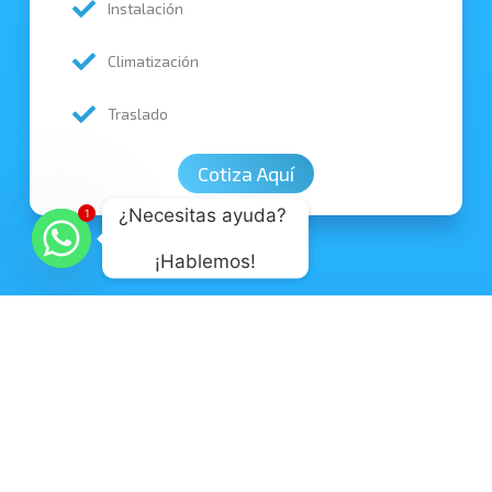
Instalación
Climatización
Traslado
Cotiza Aquí
¿Necesitas ayuda? 
1
¡Hablemos!
Villarrica
3,40 mts x 7,20 mts. Aprox.